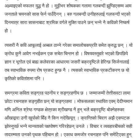
अथ्र्याइएको मफलर युद्ध नै हो । मुठ्ठीभर शोषकका गलामा गलबन्दी झुण्डिएसम्म आम
जनताले चयनको सास फेर्न पाउँदैनन् । बरु गलबन्दी उनीहरुलाई गलफन्दी भएको
दिनमात्र सारा सासनाबाट श्रमिक वर्गले मुक्ति पाउने छन् भन्ने नै कविको निष्कर्ष
हो ।
त्यसरी नै कवि आफूलाई अब्बल ठान्ने गरेका समालोचकप्रति समेत क्रुद्ध छन् । यो
क्रोध कुनै आवेग नभईकन एक सचेत चिन्तन हो । विषयवस्तुबारे भएको छिपछिपे
ज्ञान र भूगोल एवं बाह्य कलेवरका आधारमा जसरी बक्रदृष्टिले हेरिन्छ सिर्जनालाई
तब स्वाभाविक रुपमा रोष प्रकट हुन्छ नै । त्यसको स्वाभाविक प्रकटीकरण छ यो
कृतिको कवितांशमा पनि ।
समग्रमा कविता सङ्ग्रह पठनीय र सङ्ग्रहणीय छ । जम्माजम्मी तेत्तीसवटा लामा
छोटा रचनाहरु सङ्गृहीत छन् यो सङ्ग्रहमा । मोफसलका स्थापित एवम् देदीप्यमान
मणि अनिल श्रेष्ठ गण्डक क्षेत्रका श्रीखण्ड नै हुन् भलै बक्रदृष्टि बोक्नेहरुका
आँखाद्वारा उनी खुर्पाको बिँड नै किन नदेखियून् । क्रान्तिको चिराग अझै एकपटक
झोस्नुपर्छ भन्ने मान्यताको पक्षपोषण गरिरहेछन् उनले । विचार र व्यवहारबीचको सही
तादात्म्यता उनको पृथक पहिचान हो । एकाध कमजोर रचनाहरु पनि समेटिएका हुन्