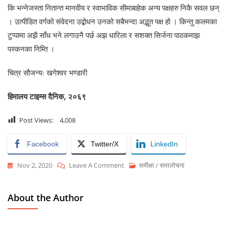
कि भन्नेजस्ता नितान्त मानवीय र स्वाभाविक सीमाबाहेक अन्य पक्षहरु निकै सवल छन्
। उत्पीडित वर्गको संवेदना उद्बोधन उनको सबैभन्दा अद्भूत पक्ष हो । किन्तु कलमका
टुप्पामा अझै साँध भने लगाउनै पर्छ अझ धारिला र सशक्त सिर्जना पाठकमाझ
पस्कनका निम्ति ।
चित्र सौजन्यः खगेश्वर भण्डारी
हिमालय टाइम्स दैनिक, २०६९
Post Views:
4,008
Facebook
Twitter/X
LinkedIn
On
Nov 2, 2020
Leave A Comment
समीक्षा / समालोचना
मानवीय
मूल्यको
About the Author
कसीमा
‘मफलर