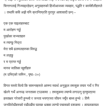
चिन्तनलाई गिज्याइरहेछन् अगुवाहरुको हिजोआजका व्यवहार, पद्धति र कार्यशैलीहरुले
। तथापि कवि अझै पनि क्रान्तिप्रति पुरापुर आशावादी छन्ः–
एक एक पाइलाहरुबाट
म आरोहण गर्छु
पुर्खाका सभ्यताहरु
म त्याग्छु निद्रा
मेरा सबै ढलमलहरुका विरुद्ध
म लड्छु
र म प्राप्त गर्छु
मानव जातिका खुशीहरु
(म उभिएको जमिन , पृष्ठ–२०)
विगत यस्तो थियो कि सामन्तहरुले आफ्ना स्वार्थ अनुकूल तमसुक तयार गर्थे र गिर
खेल्ने गर्थे अनपढ जनताका टाउकामा । तमसुकमा ल्याप्चे लगाउनु मृत्युपत्रमा
हस्ताक्षर गरेसरी हुन्थ्यो र जनता भयग्रस्त जीवन ज्यूँन बाध्य हुन्थे । तिनै
जनविरोधीहरुको राइँदाइँमा घातक धक्का लाग्यो पचासको दशकमा । हायलकायल