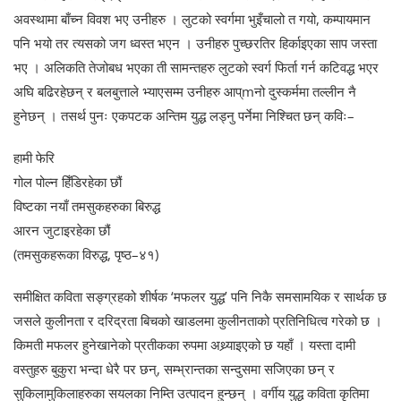
अवस्थामा बाँच्न विवश भए उनीहरु । लुटको स्वर्गमा भुइँचालो त गयो, कम्पायमान
पनि भयो तर त्यसको जग ध्वस्त भएन । उनीहरु पुच्छरतिर हिर्काइएका साप जस्ता
भए । अलिकति तेजोबध भएका ती सामन्तहरु लुटको स्वर्ग फिर्ता गर्न कटिवद्ध भएर
अघि बढिरहेछन् र बलबुत्ताले भ्याएसम्म उनीहरु आप्mनो दुस्कर्ममा तल्लीन नै
हुनेछन् । तसर्थ पुनः एकपटक अन्तिम युद्ध लड्नु पर्नेमा निश्चित छन् कविः–
हामी फेरि
गोल पोल्न हिँडिरहेका छौं
विष्टका नयाँ तमसुकहरुका बिरुद्ध
आरन जुटाइरहेका छौं
(तमसुकहरूका विरुद्ध, पृष्ठ–४१)
समीक्षित कविता सङ्ग्रहको शीर्षक ‘मफलर युद्ध’ पनि निकै समसामयिक र सार्थक छ
जसले कुलीनता र दरिद्रता बिचको खाडलमा कुलीनताको प्रतिनिधित्व गरेको छ ।
किमती मफलर हुनेखानेको प्रतीकका रुपमा अथ्र्याइएको छ यहाँ । यस्ता दामी
वस्तुहरु बुकुरा भन्दा धेरै पर छन्, सम्भ्रान्तका सन्दुसमा सजिएका छन् र
सुकिलामुकिलाहरुका सयलका निम्ति उत्पादन हुन्छन् । वर्गीय युद्ध कविता कृतिमा