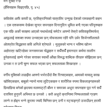
मन दुख्दो रै’छ
(हँसियाहरू खिइएपछि, पृ. ४५)
कवितांश आफैं काफी छ, प्रतिक्रान्तिको यात्रातिर उन्मुख देशको रामकहानी कहन
। एक दशकसम्म देखेका सुन्दर सपनाहरु दिनानुदिन धुमिल बन्दै गएका परिदृश्यहरु
एक पछि अर्को सतहमा आएको यथार्थलाई समेटेर आफ्नो तेस्रो कविताकृतिमार्फत्
आफूलाई सशक्त रुपमा उभ्याएका छन् मोफसलमा रहेरै पनि उर्वर सिर्जनशीलताले
ओतप्रोत सिद्धहस्त कवि अनिले श्रेष्ठले । मुलुकको भाग्य र भविष्य खोज्न
अहोरात्र खटिरहेका जनसमरका योद्धाहरु र सधैँसधैंँ इमानदार कर्ममा तल्लीन
हुनेहरुलाई डाम्ने गरेका सत्ताका स्वार्थी आँखा विरूद्ध शाब्दिक तीरहरु सोझिएका छन्
उनका र त उनी चुम्न सफल भएका छन् सफलताका शिखरहरु ।
वर्गीय मुक्तिको लडाइँमा आफ्नो भर्भराउँदो वैंश रित्याएकाहरु, आमाको मायालु काख
खोसिएकाहरु, बाबुको न्यानो माया लुटिएकाहरु र शारीरिक रुपमा विकलाङ्गहरूको
छियाछिया बनेको हृदयमा मलमपट्टी बाँध्न र समरका अधुरा सपनाहरु पूरा गर्न सधैँ
दत्तचित्त हुनुपर्ने अभिमत छ उनको । कतै अधुरो क्रान्तिमा निष्फलताको ग्रहण
लाग्ने त होइन भन्ने कुरामा ज्यादै चिन्तित छन् उनी र मट्याङ्ग्रो उजाउँछन् हरामी
हर्कतहरु विरुद्धः–