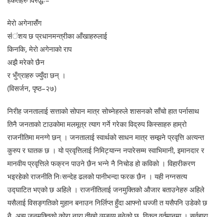
मेरो अगेनासंँग
संंंशय छ प्रधानमन्त्रीका आँखाहरुलाई
किनकि, मेरो अगेनाको राप
अझै मरेको छैन
र भुँग्राहरु ज्युँदा छन् ।
(विसर्जन, पृष्ठ–२७)
निरीह जनतालाई सत्ताको सोपान मात्र सोच्नेहरुले शासनको साँचो हात पर्नासाथ
तिनै जनताको टाउकोमा मलमूत्र त्याग गर्ने गरेका विद्रुप किस्साहरु हाम्रो
राजनीतिमा मनग्गे छन् । जनतालाई स्वार्थको साधन मात्र सम्झने प्रवृत्ति अत्यन्त
कुरुप र घातक छ । यो प्रवृत्तिलाई निमिट्यान्न नपारेसम्म स्वाभिमानी, इमानदार र
मानवीय प्रवृत्तिले फक्रन पाउने छैन भन्ने नै निचोड हो कविको । विहारीकरण
भइरहेको राजनीति निःसन्देह ढलको पानीभन्दा फरक छैन । यही नग्नसत्य
उद्घाटित भएको छ अहिले । राजनीतिलाई जनमुक्तिको औजार बताउनेहरु अहिले
यसैलाई विसङ्गतिको मुहान बनाउन निर्लिप्त हुँदा आफ्नो धज्जी त यसैपनि उडेको छ
नै, अझ जनमुक्तिको कोरा नारा तीखो व्यङ्ग्य बनेको छ, विकृत वर्तमानमा । सर्वहारा