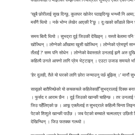
‘खुबै छोरीलाई सुख दिन्छु, कुलघर खोजेर पठाइदिन्छु भन्थ्यौ नि आमा,
मसँगै थियो । नर्क भोग्न लेखेर आएकी रै’छु । दुःखको काँडाले किन 
समय बित्दै थियो । सुभद्रा दुई जिउकी देखिइन् । यस्तो बेलामा पनि 
खोज्थिन् । लोग्नेको आँखामा खुसी खोज्थिन् । लोग्नेको प्रेमपूर्ण स
तँलाईं ?’ सम्म पनि सोधेन । लोग्नेको वेवास्ताले उनलाई झनै अरु दुख
कहिल्यै उनले आफ्नो लागि प्रेम भेट्टाइन् । एउटा उजाड समयले भर
‘हेर दुलही, तैले यो घरको लागि छोरा जन्माउनु पर्छ बुझिस् ।’ मानौं
सासूको बातैपिच्छेको यो कचकचले कहिलेकाहीँ सुभद्रालाई दिक्क बन
। फुर्सद र आराम छैन । दुई जिउको खान्की चाहिन्छ । तर उनलाई सधैं
जिउ पहेँलिएको छ । आफू एक्लैलाई त सुभद्राले कहिल्यै चिन्ता लिइ
पेटको शिशुले खान्की पाउँछ । जब पेटको बच्चाले चल्मलाएर उछितो ल
देखिन्थिन् । जिउ फतक्क गल्थ्यो ।