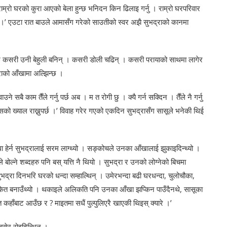
राम्रो घरको कुरा आएको बेला हुन्छ भनिदन किन ढिलाइ गर्नु । राम्रो घरपरिवार
तँ ।’ एउटा रात बाउले आमासँग गरेको साउतीको स्वर अझै सुभद्राको कानमा
यसपछि कसरी उनी बेहुली बनिन् । कसरी डोली चढिन् । कसरी परायाको साथमा लागेर
राको आँखामा अल्झिन्छ ।
े सबै काम तैँले गर्नु पर्छ अब । म त रोगी छु । क्यै गर्न सक्दिन । तैँले नै गर्नु
 त्यसको ख्याल राख्नुपर्छ ।’ विवाह गरेर गएको एकदिन सुभद्रासँग सासूले भनेकी थिई
धा हेर्न सुभद्रालाई सरम लाग्थ्यो । सङ्कोचले उनका आँखालाई झुकाइदिन्थ्यो ।
ले बोल्ने शब्दहरु पनि बस् यत्ति नै थियो । सुभद्रा र उनको लोग्नेको बिचमा
 सुभद्रा दिनभरि घरको धन्दा सम्हाल्थिन् । उमेरभन्दा बढी घरधन्दा, चुलोचौका,
थकित बनाउँथ्यो । थकाइले अलिकति पनि उनका आँखा झप्किन पाउँदैनथे, सासूका
र त कहाँबाट आउँछ र ? माइतमा सधैं पुल्पुलिएरै खाएकी थिइस् क्यारे ।’
बसेर रोइदिन्थिन् ।