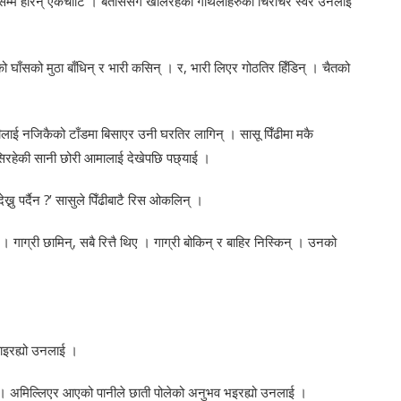
्म हेरिन् एकचोटि । बताससँगै खेलिरहेका गौँथलीहरुको चिर्रचिर्र स्वर उनलाई
 घाँसको मुठा बाँधिन् र भारी कसिन् । र, भारी लिएर गोठतिर हिँडिन् । चैतको
ारीलाई नजिकैको टाँडमा बिसाएर उनी घरतिर लागिन् । सासू पिँढीमा मकै
 बसिरहेकी सानी छोरी आमालाई देखेपछि पछ्याई ।
ख्नु पर्दैन ?’ सासुले पिँढीबाटै रिस ओकलिन् ।
 । गाग्री छामिन्, सबै रित्तै थिए । गाग्री बोकिन् र बाहिर निस्किन् । उनको
याइरह्यो उनलाई ।
 । अमिल्लिएर आएको पानीले छाती पोलेको अनुभव भइरह्यो उनलाई ।