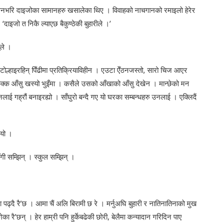
ँगनभरि दाइजोका सामानहरु खसालेका थिए । विवाहको नाचगानको रमाइलो हेरेर
‘दाइजो त निकै ल्याएछ बैकुण्ठेकी बुहारीले ।’
ूले ।
 टोल्हाइरहिन् पिँढीमा प्रतिक्रियाविहीन । एउटा ऐँठनजस्तो, सारो चिज आएर
रुक्क आँसु खस्यो भुइँमा । कसैले उसको आँखाको आँसु देखेन । मान्छेको मन
ाई गह्रौं बनाइरह्यो । साँघुरो बन्दै गए यो घरका सम्बन्धहरु उनलाई । एक्लिदैं
ोयो ।
ी सम्झिन् । स्कुल सम्झिन् ।
 पढ्दै रै’छ । आमा चैं अलि बिरामी छ रे । मर्नुअघि बुहारी र नातिनातिनाको मुख
का रै’छन् । हेर हाम्री पनि हुर्केबढेकी छोरी, बेलैमा कन्यादान गरिदिन पाए