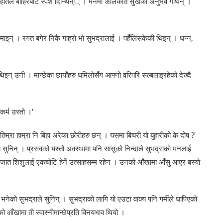
ाई हातले बाहिरबाट स्पर्श दिन्थिन्् । मनमा अलिकति सुखको अनुभव गर्थिन् ।
माइन् । रगत बगेर निकै गाह्रो भो सुभद्रालाई । पहेँलिसकेकी थिइन् । धन्न,
थिइन् उनी । मान्छेका छायाँहरु धमिलोसँग आफ्नो वरिपरि सल्बलाइरहेको देख्दै
कर्म उस्तो ।’
म्रा हाम्रा नि बिहा अरेका छोरीहरु छन् । यसमा बिचरी यो बुहारीको के दोष ?’
 सुनिन् । प्रसवको यस्तो अवस्थामा पनि सासूको निन्दाले सुभद्राको मनलाई
नवजात शिशुलाई एकचोटि हेर्ने उत्साहसम्म रहेन । उनको आँखामा आँसु आएर बस्यो
 भनेको सुभद्राले सुनिन् । सुभद्राको लागि यो एउटा वाक्य पनि गर्मीले धापिएको
ो आँखामा ती स्वास्नीमान्छेप्रति विनयभाव थियो ।