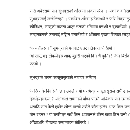
राति अबेरसम्म पनि सुभद्राको आँखामा निद्रा परेन । अशान्त बनिरह
सुभद्रालाई लखेटिरह्यो । एकछिन आँखा झप्किन्थ्यो र फेरि निद्रा
खोज्थिन्, सासूको ताडना आएर उनको आँखामा बस्थ्यो र दुखाउँथ्यो । 
सम्झनाहरुले उनलाई उद्विग्न बनाउँथ्यो र आँखामा एउटा रिक्तता छाड्थ
‘‘असत्तीहरु ।’’ सुभद्राको मनबाट एउटा तिक्तता पोखियो ।
‘यी सासू भइ टोपल्नेहरु आफू बुहारी भएको दिन चैं कुन्नि ! किन बिर्सद
उठ्यो ।
सुभद्राले घरमा सासूससुराको व्यवहार सम्झिन् ।
‘आखिर के बिगारेकी छन् उनले र यो घरभित्र सासूससुराले सधैं उनल
हिर्काइरहन्छिन् ? अलिकति सम्मानले बाँच्न पाउने अधिकार पनि उनक
अगाडि सात फेरो हालेर लोग्ने मान्यो उसैले सौता हालेर आज किन उन
मौन रहन्छ ? यो घरभित्र सधैं किन अपमानले बाँच्न बाध्य छिन् उनी 
आँखाअघि विगतका सम्झनाहरु खेलिरहे ।