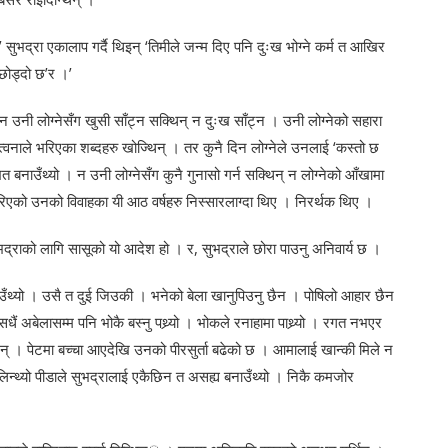
’ सुभद्रा एकालाप गर्दै थिइन् ‘तिमीले जन्म दिए पनि दुःख भोग्ने कर्म त आखिर
छोड्दो छ’र ।’
न उनी लोग्नेसँग खुसी साँट्न सक्थिन् न दुःख साँट्न । उनी लोग्नेको सहारा
ान्त्वनाले भरिएका शब्दहरु खोज्थिन् । तर कुनै दिन लोग्नेले उनलाई ‘कस्तो छ
ित बनाउँथ्यो । न उनी लोग्नेसँग कुनै गुनासो गर्न सक्थिन् न लोग्नेको आँखामा
िएको उनको विवाहका यी आठ वर्षहरु निस्सारलाग्दा थिए । निरर्थक थिए ।
 सुभद्राको लागि सासूको यो आदेश हो । र, सुभद्राले छोरा पाउनु अनिवार्य छ ।
ाउँथ्यो । उसै त दुई जिउकी । भनेको बेला खानुपिउनु छैन । पोषिलो आहार छैन
 अबेलासम्म पनि भोकै बस्नु पथ्र्यो । भोकले रनाहामा पाथ्र्यो । रगत नभएर
नन् । पेटमा बच्चा आएदेखि उनको पीरसुर्ता बढेको छ । आमालाई खान्की मिले न
िन्थ्यो पीडाले सुभद्रालाई एकैछिन त असह्य बनाउँथ्यो । निकै कमजोर