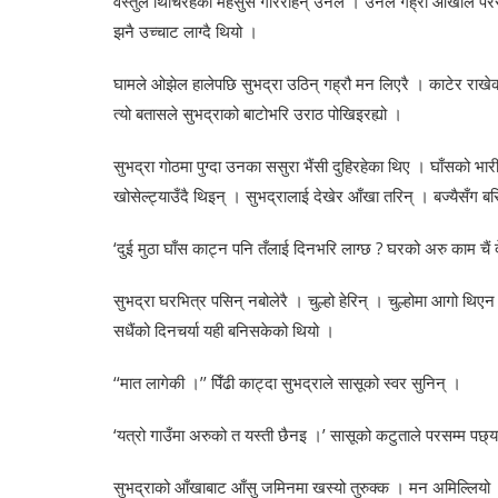
वस्तुले थिचिरहेको महसुस गरिरहिन् उनले । उनले गह्रौ आँखाले परसम
झनै उच्चाट लाग्दै थियो ।
घामले ओझेल हालेपछि सुभद्रा उठिन् गह्रौ मन लिएरै । काटेर राखेको
त्यो बतासले सुभद्राको बाटोभरि उराठ पोखिइरह्यो ।
सुभद्रा गोठमा पुग्दा उनका ससुरा भैंसी दुहिरहेका थिए । घाँसको भ
खोसेल्ट्याउँदै थिइन् । सुभद्रालाई देखेर आँखा तरिन् । बज्यैसँग
‘दुई मुठा घाँस काट्न पनि तँलाई दिनभरि लाग्छ ? घरको अरु काम चैं दे
सुभद्रा घरभित्र पसिन् नबोलेरै । चुल्हो हेरिन् । चुल्होमा आगो थिएन
सधैंको दिनचर्या यही बनिसकेको थियो ।
‘‘मात लागेकी ।’’ पिँढी काट्दा सुभद्राले सासूको स्वर सुनिन् ।
‘यत्रो गाउँमा अरुको त यस्ती छैनइ ।’ सासूको कटुताले परसम्म पछ्
सुभद्राको आँखाबाट आँसु जमिनमा खस्यो तुरुक्क । मन अमिल्लियो