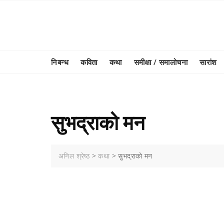
Skip
to
content
निबन्ध
कविता
कथा
समीक्षा / समालोचना
सारांश
सुभद्राको मन
अनिल श्रेष्ठ
>
कथा
>
सुभद्राको मन