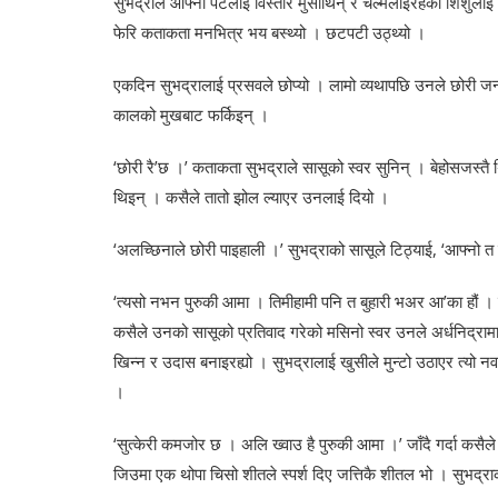
सुभद्राले आफ्नो पेटलाई विस्तारै मुसार्थिन् र चल्मलाइरहेको शिशुल
फेरि कताकता मनभित्र भय बस्थ्यो । छटपटी उठ्थ्यो ।
एकदिन सुभद्रालाई प्रसवले छोप्यो । लामो व्यथापछि उनले छोरी जन्
कालको मुखबाट फर्किइन् ।
‘छोरी रै’छ ।’ कताकता सुभद्राले सासूको स्वर सुनिन् । बेहोसजस्तै 
थिइन् । कसैले तातो झोल ल्याएर उनलाई दियो ।
‘अलच्छिनाले छोरी पाइहाली ।’ सुभद्राको सासूले टिठ्याई, ‘आफ्नो त 
‘त्यसो नभन पुरुकी आमा । तिमीहामी पनि त बुहारी भअर आ’का हौं । ति
कसैले उनको सासूको प्रतिवाद गरेको मसिनो स्वर उनले अर्धनिद्रामा
खिन्न र उदास बनाइरह्यो । सुभद्रालाई खुसीले मुन्टो उठाएर त्यो 
।
‘सुत्केरी कमजोर छ । अलि ख्वाउ है पुरुकी आमा ।’ जाँदै गर्दा कसैले
जिउमा एक थोपा चिसो शीतले स्पर्श दिए जत्तिकै शीतल भो । सुभद्राक