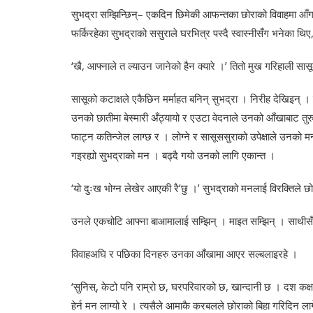
सुभद्रा सम्झिन्छिन्– एकदिन छिमेकी आफन्तका छोराको विवाहमा आ
फर्किरहेका सुभद्राको ससुराले घरभित्र पस्दै स्वास्नीसँग भनेका थिए, 
‘खै, आफ्नाले त ल्याउन जानेको हैन क्यारे ।’ तितो मुख गरिहाली सास
सासूको कटाक्षले एकैछिन मर्माहत बनिन् सुभद्रा । निरीह देखिइन् ।
उनको छातीमा बेस्मारी अँठ्यायो र एउटा वेदनाले उनको आँखाबाट तु
फाट्न कतिन्जेल लाग्छ र । लोग्ने र सासूससुराको उपेक्षाले उनको मनल
गइरह्यो सुभद्राको मन । बढ्दै गयो उनको लागि एकान्त ।
‘यो दुःख भोग्न लेखेर आएकी रै’छु ।’ सुभद्राको मनलाई विरक्तिले छ
उनले एकचोटि आफ्ना बाआमालाई सम्झिन् । माइत सम्झिन् । साथीसँग
विवाहअघि र पछिका दिनहरु उनका आँखामा आएर सल्बलाइरहे ।
‘सुनिस्, केटो पनि राम्रो छ, घरपरिवारको छ, खान्दानी छ । दश कक्षा
हेर्न मन लाग्यो रे । त्यसैले आमाकै करबलले छोराको बिहा गरिदिन लागे