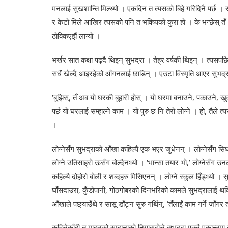
मनलाई सुखशान्ति मिल्थ्यो । एकदिन त त्यसको बिहे गरिदिनै पर्छ । 
र केटो मिले आखिर त्यसको पनि त भविष्यको कुरा हो । के भन्छेस् 
ठोक्किएझैं लाग्यो ।
भर्खर सात कक्षा पढ्दै थिइन् सुभद्रा । तेह्र वर्षकी थिइन् । त्
सधैं खेल्दै आइरहेको आँगनलाई छाडिन् । एउटा विस्मृति आएर सुभद्
‘बुझिस्, तँ अब यो घरकी बुहारी होस् । यो घरमा बनाउने, पकाउने, खुवाउन
पर्छ यो घरलाई सम्हाल्ने काम । यो पुरु छ नि तेरो लोग्ने । हो, तैले
।
लोग्नेसँग सुभद्राको आँखा कहिल्यै एक भएर जुधेनन् । लोग्नेसँग सि
लोग्ने उतिसाह्रो ऊसँग बोल्दैनथ्यो । ‘भान्सा तयार भो,’ लोग्नेसँग उन
कहिल्यै दोहोरो बोली र शब्दहरु मिसिएनन् । लोग्ने स्कुल हिँड्थ्यो ।
घाँसदाउरा, कुँडोपानी, गोठगोबरको दिनभरिको कामले सुभद्रालाई 
आँखाले पछ्याउँथे र सासू डाँट्न सुरु गर्थिन्, ‘तँलाईं काम गर्ने जाँग
कहिलेकाँही त माइतको सम्झनाको नियास्रोले सुभद्रा एक्लै एकान्तमा 