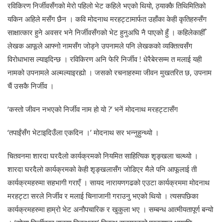
रविकिरण निर्जीवसँगको मेरो पहिलो भेट कहिले भएको थियो, ठ्याक्कै तिथिमितिको
यकिन अहिले मसँग छैन । कवि मोदनाथ मरहट्टामार्फत उहाँका केही कृतिहरुसँग
साक्षात्कार हुने अवसर भने निर्जीवसँगको भेट हुनुअघि नै पाएको हुँ । कहिलेकाहीँ
लेखक आफूले आफ्नो नामसँग जोड्ने उपनामले पनि लेखकको व्यक्तित्वसँग
विरोधाभास ल्याइदिन्छ । रविकिरण अनि फेरि निर्जीव ! धेरैबेरसम्म त मलाई यही
नामको उपनामले अल्मल्याइरह्यो । जसको रचनाहरुमा जीवन मुखतरित छ, उपनाम
चैं उसकै निर्जीव ।
‘कस्तो जीवन नभएको निर्जीव नाम हो यो ?’ भनें मोदनाथ मरहट्टासँग
‘तपाईंसँग भेटाइदिउँला एकदिन ।’ मोदनाथ सर भन्नुहुन्थ्यो ।
चितवनमा शारदा घरदैलो कार्यक्रमको नियमित साहित्यिक शृङ्खला चल्थ्यो ।
शारदा घरदैलो कार्यक्रमको केही शृङ्खलासँग जोडिएर मैले पनि आफूलाई ती
कार्यक्रमहरुमा सहभागी गराएँ । सायद नारायणगढको एउटा कार्यक्रममा मोदनाथ
मरहट्टा सरले निर्जीव र मलाई चिनाजानी गराउनु भएको थियो । त्यसपछिका
कार्यक्रमहरुमा हाम्रो भेट अनौपचारिक र खुकुला भए । सम्बन्ध आत्मीयतापूर्ण बन्यो