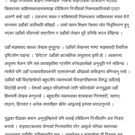
। ‘सोझा निर्जीवका बाङ्गा निबन्धहरु’ निबन्ध सङ्ग्रहको प्रकाशन भएपछि
चितवनका साहित्यकारहरुकामाझ रविकिरण निर्जीवको निबन्धकारिताको एउटा
अलग्गै चर्चा रह्यो । एकजना सबल र शक्तिशाली निबन्धकार व्यक्तित्वका रुपमा मेरो
मानसमा उहाँको उपस्थिति बसिह्यो । लामो समय शिक्षण पेशामा रहेर निवृतिभरण हुनु
भएका उहाँको जीवनको सादगीपन र उहाँको लेखन दुवै उत्तिकै सरल देखिन्छ ।
उहाँ माक्र्सवाद पक्षधर लेखक हुनुहुन्छ । उहाँको लेखनमा स्पष्ट माक्र्सवादी वैचारिक
दृष्टिकोण पाइन्छ । ’छेपेटार‘ उहाँको आञ्चलिक लघुकाव्य कृति हो । आकारमा
लघुत्तम भैकन पनि यस काव्यकृतिमा ग्रामीण वर्गसङ्घर्षको अनुभूति गर्न सकिन्छ ।
त्यसैले पनि उहाँ पञ्चायतीकालभरि प्रशासनको आँखाको कसिङ्गर बनिरहनु भयो ।
उहाँको यही विद्रोहचेतले बहुदलीय व्यवस्थाको विसङ्गतिहरुका विरुद्ध उहाँलाई
विद्रोही बनायो । देशको आमूल परिवर्तनको लागि चलिरहेको जनयुद्धका उहाँ
हिमायती लेखक बन्नुभयो । बहुदलीय व्यवस्थाका शासकका गिरफ्तारी, यातना,
ताड्ना, हिरासत र अनेक सास्तीहरु खेपेर आफूलाई इस्पात बनाउनुभयो ।
युद्धका पीडाका समान अनुभूतिहरुले पनि मलाई रविकिरण निर्जीवसँग अरु निकट
बनायो । सङ्कटकालमा सेनाको गिरफ्तारीमा परेर आफूले भोगेका यातनाका
अनुभवहरु उहाँसँग अविस्मरणीय छन् । आन्दोलन र सङ्घर्षका ती दिनहरु अब