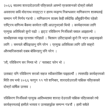
२०६६ सालमा शारदादेउराली पत्रिकाले आफ्नो प्रकाशनको दोस्रो वर्षको
अवसरमा कवि मोदनाथ मरहट्टा र हास्य व्यङ्ग्य निबन्धकार माणिकरत्न शाक्यलाई
सम्मान गर्ने निर्णय ग¥यो । माणिकरत्न शाक्य केही वर्षदेखि आँबुखैरेनीमा रहेको
राष्ट्रिय वाणिज्य बैंकमा कार्यरत रहँदै आउनुभएको थियो । कार्यक्रमका लागि
प्रमुख अतिथिको कुरो रह्यो । झट्ट रविकिरण निर्जीवको ख्याल आइहाल्यो ।
साथीहरुका माझ प्रस्ताव गरिहालें । चितवन उतिटाढाको कुरो नि भएन आइजाइको
लागि । समयले बाँधिइरहनु पनि परेन । प्रमुख अतिथिका लागि उति साह्रो
औपचारिकताको दबाब बोकिरहनु पनि परेन ।
‘लौ, रविकिरण सर निम्ता भो ।’ यताबाट फोन भो ।
उताबाट पनि रविकिरण सरको सहज स्वीकारोक्ति पाइहाल्यौं । त्यसपछि कार्यक्रमको
मिति तय भयो २०६६ फागुन ११ गते शनिबार, शारदादेउराली पाक्षिक पत्रिकाको
दोस्रो वार्षिक उत्सव ।
रविकिरण निर्जीवको प्रमुख आतिथ्यतामा शारदा देउराली पाक्षिक पत्रिकाको त्यो
कार्यक्रमलाई हामीले भव्यता र उत्साहपूर्वक सम्पन्न ग¥यौं । हामी सबैले