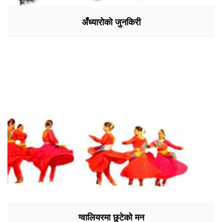
अँध्यारोको जुनकिरी
ग्वालियरमा छुटेको मन