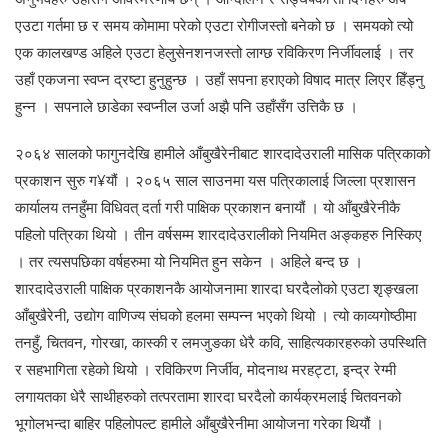
एउटा गर्तमा छ र समय कोमामा परेको एउटा रोगीजस्तो बनेको छ । समयको त्यो
एक कालखण्ड अहिले एउटा हेलुसेनशनजस्तो लाग्छ रविकिरण निर्जीवलाई । तर
उहाँ एकजना स्वप्न द्रष्टा हुनुहुन्छ । उहाँ सपना हराएको विषाद मात्र लिएर हिँड्नु
हुन्न । सपनाले छाडेका स्वप्नील उर्जा अझै पनि उहाँसँग उत्तिकै छ ।
२०६४ सालको फागुनदेखि हामीले आँबुखैरेनीबाट शारदादेउराली मासिक पत्रिकाको
प्रकाशन सुरु ग¥यौं । २०६५ साल साउनमा यस पत्रिकालाई जिल्ला प्रशासन
कार्यालय तनहुँमा विधिवत् दर्ता गरी पाक्षिक प्रकाशन बनायौं । यो आँबुखैरेनीकै
पहिलो पत्रिका थियो । तीन वर्षसम्म शारदादेउरालीको नियमित अङ्कहरु निस्किए
। तर त्यसपछिका वर्षहरुमा यो नियमित हुन सकेन । अहिले बन्द छ ।
शारदादेउराली पाक्षिक प्रकाशनकै आयोजनामा शारदा घरदैलोको एउटा शृङ्खला
आँबुखैरेनी, उद्योग वाणिज्य संघको हलमा सम्पन्न भएको थियो । त्यो काव्यगोष्ठीमा
तनहुँ, चितवन, गोरखा, कास्की र लमजुङका धेरै कवि, साहित्यकारहरुको उपस्थिति
र सहभागिता रहेको थियो । रविकिरण निर्जीव, मोदनाथ मरहट्टा, इन्द्र रेग्मी
लगायतका धेरै साथीहरुको तत्परतामा शारदा घरदैलो कार्यक्रमलाई चितवनको
भूगोलभन्दा बाहिर पहिलोपल्ट हामीले आँबुखैरेनीमा आयोजना गरेका थियौं ।