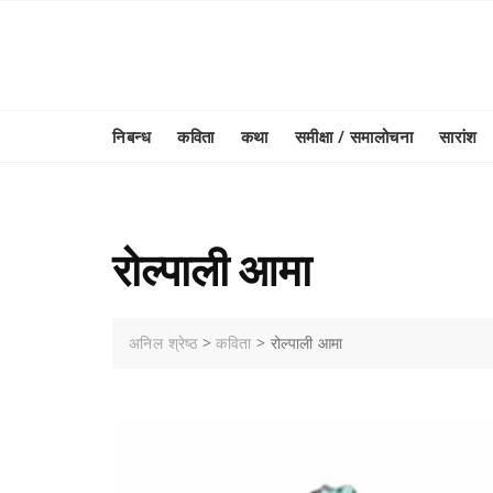
Skip
to
content
निबन्ध
कविता
कथा
समीक्षा / समालोचना
सारांश
रोल्पाली आमा
अनिल श्रेष्ठ
>
कविता
>
रोल्पाली आमा