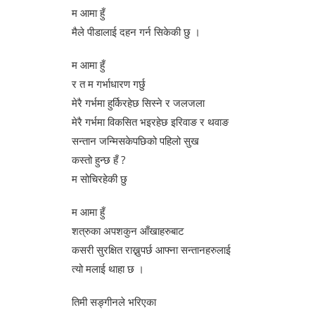
म आमा हुँ
मैले पीडालाई दहन गर्न सिकेकी छु ।
म आमा हुँ
र त म गर्भाधारण गर्छु
मेरै गर्भमा हुर्किरहेछ सिस्ने र जलजला
मेरै गर्भमा विकसित भइरहेछ इरिवाङ र थवाङ
सन्तान जन्मिसकेपछिको पहिलो सुख
कस्तो हुन्छ हँ ?
म सोचिरहेकी छु
म आमा हुँ
शत्रुका अपशकुन आँखाहरुबाट
कसरी सुरक्षित राख्नुपर्छ आफ्ना सन्तानहरुलाई
त्यो मलाई थाहा छ ।
तिमी सङ्गीनले भरिएका