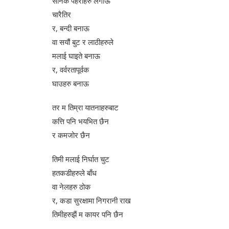
सैनिक पहराहरु लगाऊ
चारैतिर
र, बन्दी बनाऊ
वा सयौं बुट र लाठीहरुले
मलाई घाइते बनाऊ
र, वर्वरतापूर्वक
घाउहरु बनाऊ
तर म तिम्रा यातनाहरुबाट
कत्ति पनि भयभित छैन
र कमजोर छैन
तिमी मलाई निर्घात चुट
हतकडीहरुले बाँध
वा नेलहरु ठोक
र, कडा सुरक्षामा निगरानी राख
तिमीहरुझैं म कायर पनि छैन