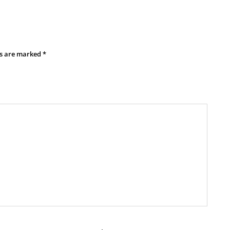
ds are marked
*