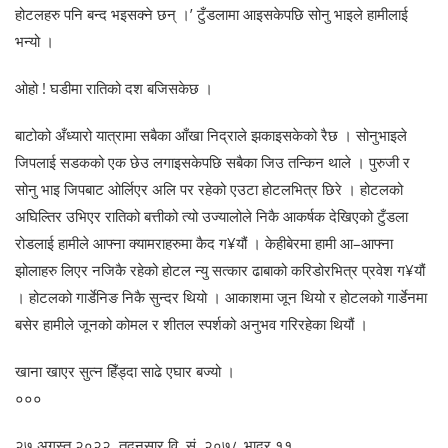
होटलहरु पनि बन्द भइसक्ने छन् ।’ टुँडलामा आइसकेपछि सोनु भाइले हामीलाई
भन्यो ।
ओहो ! घडीमा रातिको दश बजिसकेछ ।
बाटोको अँध्यारो यात्रामा सबैका आँखा निद्राले झकाइसकेको रैछ । सोनुभाइले
जिपलाई सडकको एक छेउ लगाइसकेपछि सबैका जिउ तन्किन थाले । पुरुजी र
सोनु भाइ जिपबाट ओर्लिएर अलि पर रहेको एउटा होटलभित्र छिरे । होटलको
अघिल्तिर उभिएर रातिको बत्तीको त्यो उज्यालोले निकै आकर्षक देखिएको टुँडला
रोडलाई हामीले आफ्ना क्यामराहरुमा कैद ग¥यौं । केहीबेरमा हामी आ–आफ्ना
झोलाहरु लिएर नजिकै रहेको होटल न्यु सत्कार ढाबाको करिडोरभित्र प्रवेश ग¥यौं
। होटलको गार्डेनिङ निकै सुन्दर थियो । आकाशमा जून थियो र होटलको गार्डेनमा
बसेर हामीले जूनको कोमल र शीतल स्पर्शको अनुभव गरिरहेका थियौं ।
खाना खाएर सुत्न हिँड्दा साढे एघार बज्यो ।
०००
२७ अगस्त २०२२, तदनुसार वि. सं. २०७८ भाद्र ११