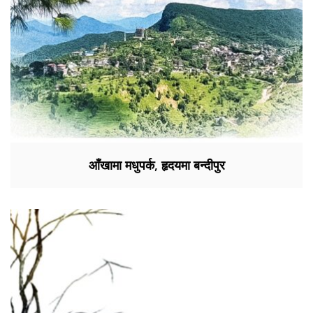
आँखामा मधुपर्क, हृदयमा बन्दीपुर