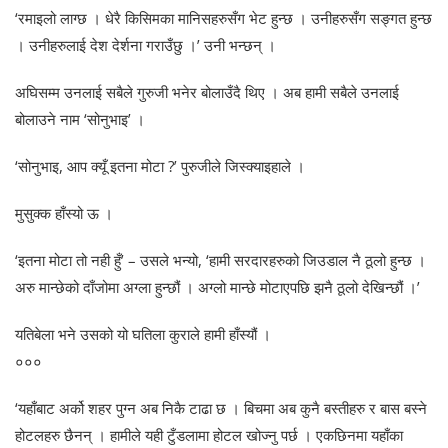
‘रमाइलो लाग्छ । धेरै किसिमका मानिसहरुसँग भेट हुन्छ । उनीहरुसँग सङ्गत हुन्छ
। उनीहरुलाई देश देर्शना गराउँछु ।’ उनी भन्छन् ।
अघिसम्म उनलाई सबैले गुरुजी भनेर बोलाउँदै थिए । अब हामी सबैले उनलाई
बोलाउने नाम ‘सोनुभाइ’ ।
‘सोनुभाइ, आप क्यूँ इतना मोटा ?’ पुरुजीले जिस्क्याइहाले ।
मुसुक्क हाँस्यो ऊ ।
‘इतना मोटा तो नही हुँ’ – उसले भन्यो, ‘हामी सरदारहरुको जिउडाल नै ठूलो हुन्छ ।
अरु मान्छेको दाँजोमा अग्ला हुन्छौं । अग्लो मान्छे मोटाएपछि झनै ठूलो देखिन्छौं ।’
यतिबेला भने उसको यो घतिला कुराले हामी हाँस्यौं ।
०००
‘यहाँबाट अर्को शहर पुग्न अब निकै टाढा छ । बिचमा अब कुनै बस्तीहरु र बास बस्ने
होटलहरु छैनन् । हामीले यही टुँडलामा होटल खोज्नु पर्छ । एकछिनमा यहाँका