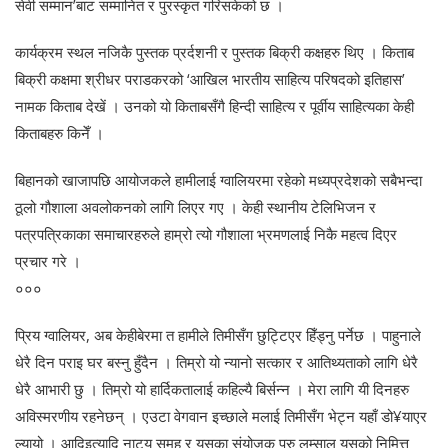
सेवी सम्मान’बाट सम्मानित र पुरस्कृत गरिसकेको छ ।
कार्यक्रम स्थल नजिकै पुस्तक प्रर्दशनी र पुस्तक बिक्री कक्षहरु थिए । किताब
बिक्री कक्षमा श्रीधर पराडकरको ‘आखिल भारतीय साहित्य परिषदको इतिहास’
नामक किताब देखें । उनको यो किताबसँगै हिन्दी साहित्य र पूर्वीय साहित्यका केही
किताबहरु किनेँ ।
बिहानको खाजापछि आयोजकले हामीलाई ग्वालियरमा रहेको मध्यप्रदेशको सबैभन्दा
ठूलो गौशाला अवलोकनको लागि लिएर गए । केही स्थानीय टेलिभिजन र
पत्रपत्रिकाका समाचारहरुले हाम्रो त्यो गौशाला भ्रमणलाई निकै महत्व दिएर
प्रचार गरे ।
०००
प्रिय ग्वालियर, अब केहीबेरमा त हामीले तिमीसँग छुट्टिएर हिँड्नु पर्नेछ । पाहुनाले
धेरै दिन पराइ घर बस्नु हुँदैन । तिम्रो यो न्यानो सत्कार र आतिथ्यताको लागि धेरै
धेरै आभारी छु । तिम्रो यो हार्दिकतालाई कहिल्यै बिर्सन्न । मेरा लागि यी दिनहरु
अविस्मरणीय रहनेछन् । एउटा वेगवान इच्छाले मलाई तिमीसँग भेट्न यहाँ डो¥याएर
ल्यायो । आदिइत्यादि नाट्य समूह र यसका संयोजक पुरु लम्साल यसको निमित्त