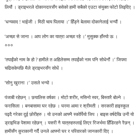
लियौं । ड्राइभरले दोकानदारसँग बसेको हामी सबैको एउटा संयुक्त फोटो लिइदिए ।
‘धन्यवाद ! भाईजी । मिठी चाय पिलाया ।’ हिँड्ने बेलामा दोकानेलाई भन्यौं ।
‘अच्छा से जाना । आप लोग का यात्रा अच्छा रहे ।’ मुसुक्क हाँस्यो ऊ ।
०००
‘तपाईंको नाम के हो ? हामीले त अहिलेसम्म तपाईंको नाम पनि सोधेनौं ।’ जिपमा
चढिसकेपछि मैले ड्राइभरसँग सोधें ।
‘सोनु खुराना ।’ उसले भन्यो ।
पंजाबी रहेछन् । छयालिस वर्षका । मोटो शरीर, मसिनो स्वर, बिस्तारै बोल्ने ।
फरासिला । बनबासामा घर रहेछ । घरमा आमा र श्रीमती । सरकारी हाइस्कुल
पढ्दै गरेका दुई छोरीहरु । यो उनको आफ्नै स्कोर्पियो जिप । बाइस वर्षदेखि उनी यो
ड्राइभिङ पेशामा रहेछन् । यसरी नै यात्रुहरुलाई लिएर रिजर्भमा हिँडिरहने रैछन् ।
हामीसँग कुराकानी गर्दै उनले आफ्नो घर र परिवारको जानकारी दिए ।