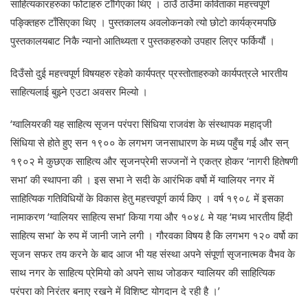
साहित्यकारहरुका फोटाहरु टाँगिएका थिए । ठाउँ ठाउँमा कविताका महत्त्वपूर्ण
पङ्क्तिहरु टाँसिएका थिए । पुस्तकालय अवलोकनको त्यो छोटो कार्यक्रमपछि
पुस्तकालयबाट निकै न्यानो आतिथ्यता र पुस्तकहरुको उपहार लिएर फर्कियौं ।
दिउँसो दुई महत्त्वपूर्ण विषयहरु रहेको कार्यपत्र प्रस्तोताहरुको कार्यपत्रले भारतीय
साहित्यलाई बुझ्ने एउटा अवसर मिल्यो ।
‘ग्वालियरकी यह साहित्य सृजन परंपरा सिंधिया राजवंश के संस्थापक महाद्जी
सिंधिया से होते हुए सन १९०० के लगभग जनसाधारण के मध्य पहुँच गई और सन्
१९०२ मे कुछएक साहित्य और सृजनप्रेमी सज्जनों ने एकत्र होकर ‘नागरी हितेषणी
सभा’ की स्थापना की । इस सभा ने सदी के आरंभिक वर्षो में ग्वालियर नगर में
साहित्यिक गतिविधियों के विकास हेतु महत्त्वपूर्ण कार्य किए । वर्ष १९०८ में इसका
नामाकरण ‘ग्वालियर साहित्य सभा’ किया गया और १०४८ मे यह ‘मध्य भारतीय हिंदी
साहित्य सभा’ के रुप में जानी जाने लगी । गौरवका विषय है कि लगभग १२० वर्षो का
सृजन सफर तय करने के बाद आज भी यह संस्था अपने संपूर्णा सृजनात्मक वैभव के
साथ नगर के साहित्य प्रेमियो को अपने साथ जोडकर ग्वालियर की साहित्यिक
परंपरा को निरंतर बनाए रखने में विशिष्ट योगदान दे रही है ।’