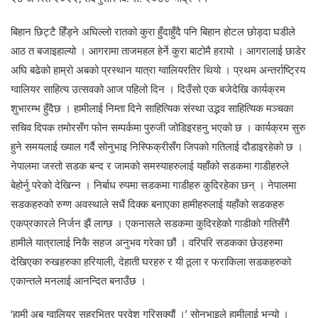
बिहान छिट्टै हिँड्ने अघिल्लो रातको कुरा हुँदाहुँदै पनि बिहान होटल छोड्दा घडीले
आठ त बजाइहाल्यो । आगरामा ताजमहल हेर्ने कुरा बाटोमै हरायो । आगरालाई छाडेर
अघि बढेको हाम्रो अबको प्रस्थान यात्रा ग्वालियरतिर थियो । प्रथम अन्तर्राष्ट्रिय
ग्वालियर साहित्य उत्सवको आज पहिलो दिन । दिउँसो एक बजेदेखि कार्यक्रम
शुभारम्भ हुँदैछ । हामीलाई निम्ता दिने साहित्यिक संस्था उद्भव साहित्यिक मञ्चका
सचिव दिपक तमोरसँग फोन सम्पर्कमा पुरुजी जोडिइरहनु भएको छ । कार्यक्रम सुरु
हुने समयलाई ख्याल गर्दै सोनुभाइ निस्फिक्रीसँग जिपको गतिलाई दौडाइरहेको छ ।
नेपालमा जस्तो सडक बन्द र जामको समस्याहरुलाई यहाँको सडकमा गाडीहरुले
बेहोर्नु परेको देखिन्न । निर्बाध रुपमा सडकमा गाडीहरु कुदिरहेका छन् । नेपालमा
सडकहरुको रुग्ण अवस्थाले सधैं दिक्क बनाएका हामीहरुलाई यहाँको सडकहरु
एकप्रकारले निर्जन झैं लाग्छ । एकनासले सडकमा कुदिरहेको गाडीको गतिसँगै
हामीले यात्रालाई निकै सहज अनुभव गरेका छौं । वरिपरि सडकका छेउहरुमा
देखिएका रुखहरुका हरियाली, देहाती घरहरु र यी ठूला र फराकिला सडकहरुको
एकान्तले मनलाई आनन्दित बनाउँछ ।
‘हामी अब ग्वालियर सहरभित्र प्रवेश गरिसक्यौं ।’ सोनुभाइले हामीलाई भन्यो ।