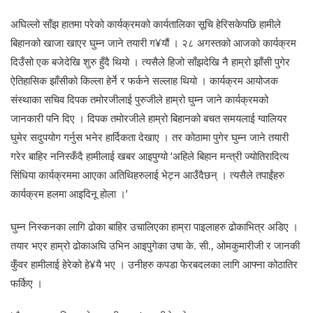
अघिल्लो साँझ हातमा परेको कार्यक्रमको कार्यतालिका सूचि हेरिसकेपछि हामीले
बिहानको खाजा खाएर घुम्न जाने तयारी ग¥यौं । २८ अगस्तको आजको कार्यक्रम
दिउँसो एक बजेदेखि शुरु हुँदै थियो । त्यसैले हिजो साँझदेखि नै हाम्रो झाँसी पुगेर
ऐतिहासिक झाँसीको किल्ला हेर्ने र फर्कने सल्लाह थियो । कार्यक्रम आयोजक
संस्थाका सचिव दिपक तमोरजीलाई पुरुजीले हाम्रो घुम्न जाने कार्यक्रमको
जानकारी पनि दिए । दिपक तमोरजीले हाम्रो बिहानको बचत समयलाई ग्वालियर
घुमेर सदुपयोग गर्नुस भनेर हार्दिकता देखाए । तर कोठामा पुगेर घुम्न जाने तयारी
गरेर बाहिर ननिस्कँदै हामीलाई खबर आइपुग्यो ‘अहिले बिहान मन्त्री ज्योतिरादित्य
सिंधिया कार्यक्रममा आएका अतिथिहरुलाई भेट्न आउँदैछन् । त्यसैले तपाईंहरु
कार्यक्रम हलमा आइदिनू होला ।’
घुम्न निस्कनका लागि ढोका बाहिर उचालिएका हाम्रा पाइलाहरु ढोकाभित्र अडिए ।
तयार भएर हाम्रो ढोकाअघि उभिन आइपुगेका उषा के. सी., ओमकुमारीजी र जानकी
कुँवर हामीलाई हेरेको हे¥यै भए । उनीहरु कपडा फेरबदलका लागि आफ्ना कोठातिर
फर्किए ।