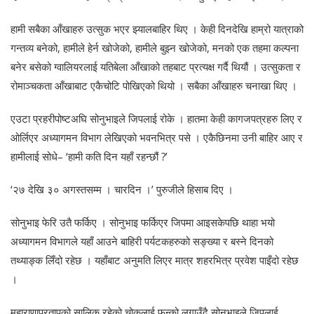
हामी सबैका आँखाहरु उत्सुक भएर झ्यालबाहिर थिए । केही दिनदेखि हाम्रो यात्राको
गन्तव्य बनेको, हामीले हेर्न खोजेको, हामीले बुझ्न खोजेको, मनको एक तहमा कल्पना
बनेर बसेको ग्वालियरलाई यतिबेला आँखाको तहबाट प्रत्यक्ष गर्दै थियौं । उत्सुकता र
रोमाञ्चकता आँखाबाट एकैचोटि पोखिएको थियो । सबैका आँखाहरु चनाखा थिए ।
एउटा प्रहरीपोष्टअघि सोनुभाइले जिपलाई रोके । हातमा केही कागजपत्रहरु लिए र
ओर्लिएर अध्यागमन विभाग लेखिएको भवनभित्र पसे । एकैछिनमा उनी बाहिर आए र
हामीलाई सोधे– ‘हामी कति दिन यहाँ रहन्छौं ?’
‘२७ देखि ३० अगस्तसम्म । चारदिन ।’ पुरुजीले हिसाब दिए ।
सोनुभाइ फेरि उतै फर्किए । सोनुभाइ फर्किएर जिपमा आइसकेपछि थाहा भयो
अध्यागमन विभागले यहाँ आउने बाहिरी पर्यटकहरुको सङ्ख्या र बस्ने दिनको
तथ्याङ्क लिँदो रहेछ । यहाँबाट अनुमति लिएर मात्र शहरभित्र प्रवेश पाइँदो रहेछ
।
महाराणाप्रतापको सालिक रहेको चोकलाई फन्को लगाउँदै सोनुभाइले जिपलाई