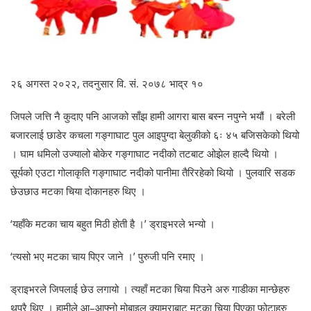
२६ अगस्त २०२२, तदनुसार वि. सं. २०७८ भाद्र १०
जिपले जत्ति नै कुदाए पनि आजको साँझ हामी आगरा बास बस्न नपुग्ने भयौं । बरेली
बजारलाई छाडेर कचला गङ्गाघाट पुल आइपुग्दा बेलुकीको ६ः ४५ बजिसकेको थियो
। घाम धमिलो उज्यालो बोकेर गङ्गाघाट नदीको तटबाट ओझेल हाल्दै थियो ।
सूर्यको एउटा गोलाकृति गङ्गाघाट नदीको पानीमा तैरिरहेको थियो । पुलवारि सडक
छेउछाउ मटका चिया दोकानहरु थिए ।
‘यहाँके मटका चाय बहुत मिठी होती है ।’ ड्राइभरले भन्यो ।
‘त्यसो भए मटका चाय पिएर जाने ।’ पुरुजी पनि रमाए ।
ड्राइभरले जिपलाई छेउ लगायो । त्यहाँ मटका चिया पिउने अरु गाडीका मान्छेहरु
थुप्रै थिए । हामीले आ–आफ्नो मोबाइल क्यामराबाट मटका चिया पिएका फोटाहरु