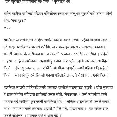
‘दौरा सुरुवाल निकाल्नोस साथीहरु ।’ पुरुजीले भने ।
बाहिर गाडीमा हामीलाई पर्खिएर बसिरहेका ड्राइभर सोनुभाइ पुरुजीलाई फोनमा सोध्दै
थिए, ‘क्या हुआ ?
०००
ग्वालियर अन्तर्राष्ट्रिय साहित्य सम्मेलनको कार्यक्रम स्थल रहेको भारतीय पर्यटन
एवं यात्रा प्रबंध संस्थानको त्यो विशाल र भव्य हल भारत सरकारका उड्डयन
मन्त्री ज्योतिरादित्य सिंधिया आउने खबरले खचाखच र भरिभराउ थियो । पहिलो
लहरमा साहित्य सम्मेलनमा सहभागी हुन नेपालबाट पुगेका हामी सातजना साथीहरु
थियौं । दौरा सुरुवाल र ढाका टोपीले त्यो भीडमा हाम्रो अलग्गै पहिचान दिइरहेको
थियो । जानकी कुँवरले हिमाली भेकमा महिलाले लगाउने पोसाक लगाएकी थिइन् ।
हलभित्र मन्त्री ज्योतिरादित्यको प्रवेशले तालीको गडगडाहट उठ्यो । दौरा सुरुवाल
र ढाका टोपीमा उभिएको हामीलाई उनले सोधे, ‘नेपालबाट ?’ उनी नेपालीमा बोल्ने
प्रयास गर्दै हामीसँग कुराकानी गरिरहेका थिए । नजिकै आइसकेपछि उनले मलाई
सोधे, ‘तिमी नेपालको कहाँबाट आएको ?’ मैले भनें, ‘पोखराबाट ।’ यस बाहेक अरु
उनले सोधेनन् । मुसुक्क हाँसे र अघि बढे ।